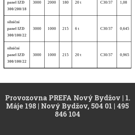
panel IZD
3000
2000
180
20 t
C30/37
1,08
300/200/18
silniční
panel IZD
3000
1000
215
6 t
C30/37
0,645
300/100/22
silniční
panel IZD
3000
1000
215
20 t
C30/37
0,965
300/100/22
Provozovna PREFA Nový Bydžov | 1.
Máje 198 | Nový Bydžov, 504 01 | 495
846 104